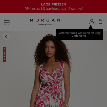
LAGE PRIJZEN
-15% extra bij aankoop van 2 stucks*
Vereenvoudig winkelen en krijg
verbinding !
LAGE PRIJS