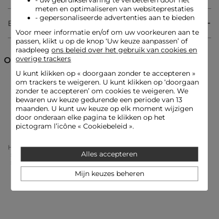
- uw gebruikservaring te verbeteren door het
meten en optimaliseren van websiteprestaties
- gepersonaliseerde advertenties aan te bieden
Bezorging & Retourzending
Jurk
Voor meer informatie en/of om uw voorkeuren aan te
Getailleerde snit
passen, klikt u op de knop ‘Uw keuze aanpassen’ of
Vloeiend
raadpleeg
ons beleid over het gebruik van cookies en
Hartvormige halslijn
overige trackers
Ontdek ook
U kunt klikken op «
doorgaan zonder te accepteren
»
Look ideeën
om trackers te weigeren. U kunt klikken op ‘doorgaan
Jurken
Lange jurken
De vloeiende jurk met hartvormige halslijn wordt
zonder te accepteren’ om cookies te weigeren. We
gecombineerd met sandalen met hakken en een verfijnde
bewaren uw keuze gedurende een periode van 13
armband voor een vrouwelijke en elegante uitstraling.
maanden. U kunt uw keuze op elk moment wijzigen
Jurken met schouderbandjes
Jurken met print
door onderaan elke pagina te klikken op het
pictogram l’icône « Cookiebeleid ».
Dit getailleerde kledingstuk wordt gedragen met een
gestructureerde tas en elegante oorbellen, wat een gedurfde
Home
Kleding Vrouw
Jurken Vrouw
contrast creëert dat alle blikken trekt.
Alles accepteren
Lange Jurken Femme
Lange Jurk Met Hartvormige Hals Meerkleurig Vrouw
Mijn keuzes beheren
Onderhoudsadvies
Was uw jurk op 30°C in een fijnwasprogramma om de
kwaliteit van het breisel te behouden. Chemisch reinigen bij