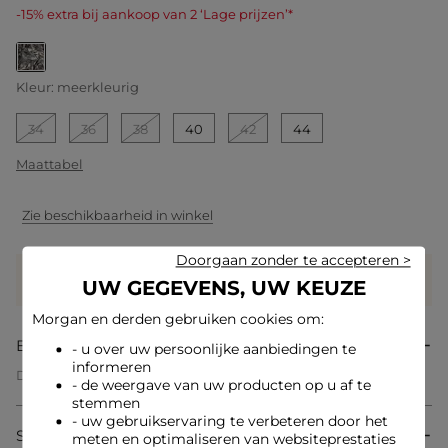
-15% extra bij aankoop van 2 ‘Lage prijzen’*
geselecteerd
Kleur:
meerkleurig
34
36
38
40
42
44
Maattabel
Zie beschikbaarheid in winkel
Doorgaan zonder te accepteren >
Verdien
49 hartjes met dit product
UW GEGEVENS, UW KEUZE
Log in of registreer
Morgan en derden gebruiken cookies om:
Beschrijving
- u over uw persoonlijke aanbiedingen te
informeren
Deze nauwsluitende jumpsuit valt op door zijn print, een
- de weergave van uw producten op u af te
echte trendy en moderne troef. De delicate halslijn
stemmen
accentueert het bovenlichaam met een zelfverzekerde
- uw gebruikservaring te verbeteren door het
vrouwelijkheid. De snit benadrukt het silhouet met elegantie,
Samenstelling & onderhoud
meten en optimaliseren van websiteprestaties
voor een stijl die resoluut glamoureus en eigentijds is.