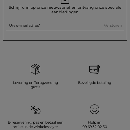
Was de jumpsuit op 30°C in een fijnwasprogramma om de
kwaliteit van het breisel te behouden. Strijken is mogelijk:
Schrijf u in op onze nieuwsbrief en ontvang onze speciale
doe dit op lage temperatuur (maximaal 110°) zonder stoom te
aanbiedingen
gebruiken, wat sterk wordt afgeraden. Gebruik geen
wasdroger, dit wordt ook sterk afgeraden.
Versturen
Uw e-mailadres
Referentie: 32536311050160900 261-PSISSO
Categorie :
Jumpsuits met lange broekspijpen vrouw
Kleur :
Jumpsuits met lange broekspijpen vrouw meerkleurig
Levering en Terugzending
Beveiligde betaling
gratis
E-reservering: pas en betaal een
Hulplijn
artikel in de winkelessayer
09.69.32.02.50