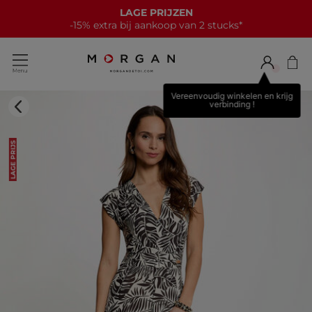
LAGE PRIJZEN
-15% extra bij aankoop van 2 stucks*
Vereenvoudig winkelen en krijg
verbinding !
LAGE PRIJS