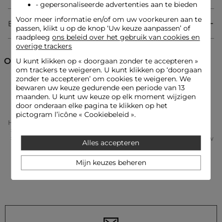
- gepersonaliseerde advertenties aan te bieden
Voor meer informatie en/of om uw voorkeuren aan te
Bezorging & Retourzending
Jumpsuit
passen, klikt u op de knop ‘Uw keuze aanpassen’ of
Nauwsluitende snit
raadpleeg
ons beleid over het gebruik van cookies en
Halslijn
overige trackers
Korte mouwen
Print
Ontdek ook
U kunt klikken op «
doorgaan zonder te accepteren
»
om trackers te weigeren. U kunt klikken op ‘doorgaan
zonder te accepteren’ om cookies te weigeren. We
Jumpsuits met lange broekspijpen
Jumpsuits
bewaren uw keuze gedurende een periode van 13
Look ideeën
maanden. U kunt uw keuze op elk moment wijzigen
De nauwsluitende jumpsuit met print wordt gecombineerd
door onderaan elke pagina te klikken op het
met sandalen met hakken voor een vrouwelijke en
pictogram l’icône « Cookiebeleid ».
zelfverzekerde uitstraling.
Home
Kleding Vrouw
Jumpsuits Femme
Jumpsuits Met Lange Broekspijpen Femme
Nauwsluitende Jumpsuit Met Decolleté Meerkleurig Vrouw
Alles accepteren
Dit kledingstuk met halslijn wordt gedragen met een
gestructureerde blazer en pumps, wat een gedurfd contrast
creëert tussen moderne elegantie en zelfverzekerde
Mijn keuzes beheren
sensualiteit.
Onderhoudsadvies