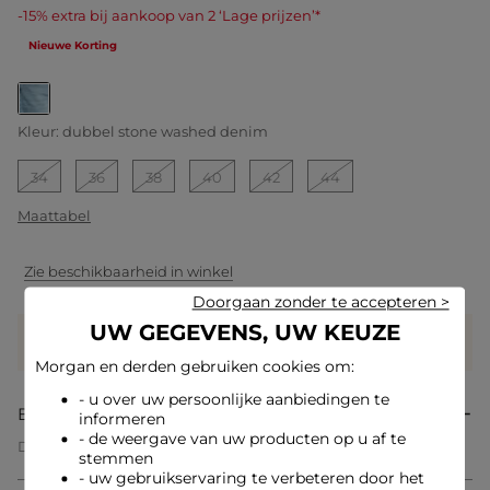
-15% extra bij aankoop van 2 ‘Lage prijzen’*
Nieuwe Korting
geselecteerd
Kleur:
dubbel stone washed denim
34
36
38
40
42
44
Maattabel
Zie beschikbaarheid in winkel
Doorgaan zonder te accepteren >
UW GEGEVENS, UW KEUZE
Verdien
29 hartjes met dit product
Log in of registreer
Morgan en derden gebruiken cookies om:
- u over uw persoonlijke aanbiedingen te
Beschrijving
informeren
- de weergave van uw producten op u af te
Deze broek met rechte pijpen belichaamt moderne elegantie
stemmen
met een vleugje casual chic. De rechte snit accentueert het
- uw gebruikservaring te verbeteren door het
silhouet en biedt een perfecte balans tussen verfijning en