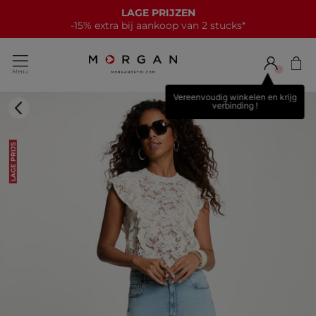
LAGE PRIJZEN
-15% extra bij aankoop van 2 stucks*
Vereenvoudig winkelen en krijg
verbinding !
LAGE PRIJS