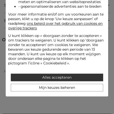
meten en optimaliseren van websiteprestaties
eenvoud. Tijdloos en harmonieus past hij zich aan alle
Samenstelling & onderhoud
lichaamsvormen aan, waardoor hij een onmisbaar item wordt
- gepersonaliseerde advertenties aan te bieden
in de vrouwelijke garderobe.
Voor meer informatie en/of om uw voorkeuren aan te
passen, klikt u op de knop ‘Uw keuze aanpassen’ of
Bezorging & Retourzending
raadpleeg
ons beleid over het gebruik van cookies en
Rechte snit
overige trackers
Broek
U kunt klikken op «
doorgaan zonder te accepteren
»
Ontdek ook
om trackers te weigeren. U kunt klikken op ‘doorgaan
zonder te accepteren’ om cookies te weigeren. We
Look ideeën
bewaren uw keuze gedurende een periode van 13
Deze broek met rechte pijpen kan worden gedragen met een
Rechte jeans
Jeans
maanden. U kunt uw keuze op elk moment wijzigen
soepelvallende blouse die in de taille wordt gestopt,
door onderaan elke pagina te klikken op het
gecombineerd met een gestructureerd jasje voor een
pictogram l’icône « Cookiebeleid ».
moderne en gedurfde contrastlook.
Home
Kleding Vrouw
Jeans Femme
Rechte Jeans Femme
Alles accepteren
Rechte Jeans Broek Dubbel Stone Washed Denim Vrouw
De broek kan worden gecombineerd met een kanten top en
sandalen met hakken voor een vrouwelijke en verfijnde
Mijn keuzes beheren
uitstraling.
Onderhoudsadvies