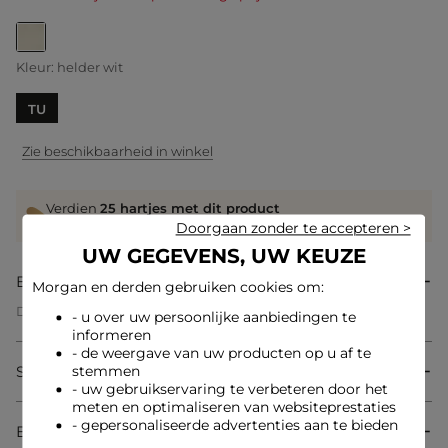
geselecteerd
Kleur:
helder wit
TU
Zie beschikbaarheid in winkel
Verdien
25 hartjes met dit product
Log in of registreer
Doorgaan zonder te accepteren >
UW GEGEVENS, UW KEUZE
Beschrijving
Morgan en derden gebruiken cookies om:
Deze compacte schoudertas belichaamt een moderne
- u over uw persoonlijke aanbiedingen te
vrouwelijkheid dankzij het elegante uiterlijk van zijn
informeren
imitatieleer. Het ideale formaat past harmonieus bij uw
- de weergave van uw producten op u af te
outfits en voegt een verfijnde en eigentijdse touch toe. De
Samenstelling & onderhoud
stemmen
schouderriem zorgt voor een comfortabele draagervaring en
- uw gebruikservaring te verbeteren door het
versterkt de chique uitstraling van dit onmisbare item.
meten en optimaliseren van websiteprestaties
- gepersonaliseerde advertenties aan te bieden
Bezorging & Retourzending