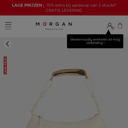
LAGE PRIJZEN
| -15% extra bij aankoop van 2 stucks*
GRATIS LEVERING
Vereenvoudig winkelen en krijg
verbinding !
LAGE PRIJS