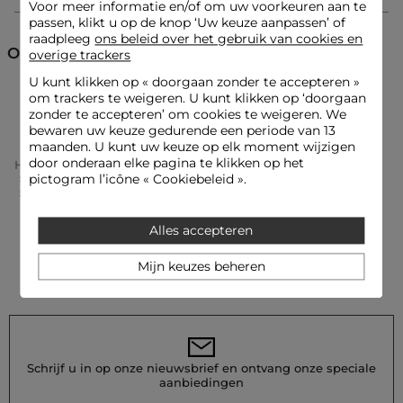
Voor meer informatie en/of om uw voorkeuren aan te
Schouderriem
Imitatieleer
passen, klikt u op de knop ‘Uw keuze aanpassen’ of
Tas
raadpleeg
ons beleid over het gebruik van cookies en
Ontdek ook
overige trackers
U kunt klikken op «
doorgaan zonder te accepteren
»
Onderhoudsadvies
om trackers te weigeren. U kunt klikken op ‘doorgaan
Handtassen
Lederwaren
zonder te accepteren’ om cookies te weigeren. We
bewaren uw keuze gedurende een periode van 13
Was deze tas niet, dit wordt sterk afgeraden. Chemisch
maanden. U kunt uw keuze op elk moment wijzigen
reinigen bij een stomerij wordt eveneens sterk afgeraden.
door onderaan elke pagina te klikken op het
Home
Accessoires Vrouw
Lederwaren Vrouw
Strijken is niet nodig voor dit product.
pictogram l’icône « Cookiebeleid ».
Handtassen Vrouw
Referentie: 32536311049080931 261-2ROMAN
Tas Met Metalen Handvat Helder Wit Vrouw
Categorie :
Handtassen vrouw
Alles accepteren
Kleur :
Handtassen vrouw wit
Mijn keuzes beheren
Schrijf u in op onze nieuwsbrief en ontvang onze speciale
aanbiedingen