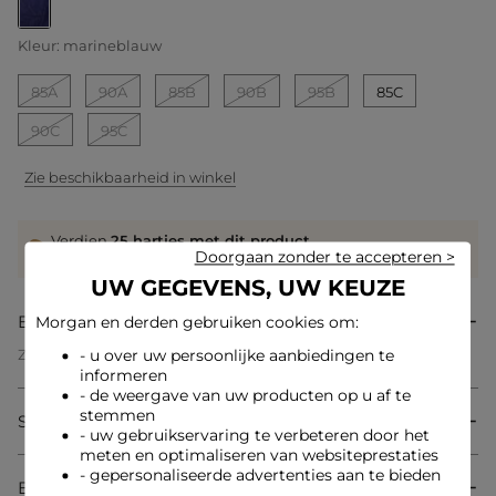
geselecteerd
Kleur:
marineblauw
85A
90A
85B
90B
95B
85C
90C
95C
Zie beschikbaarheid in winkel
Verdien
25 hartjes met dit product
Doorgaan zonder te accepteren >
Log in of registreer
UW GEGEVENS, UW KEUZE
Beschrijving
Morgan en derden gebruiken cookies om:
Zachte beha
- u over uw persoonlijke aanbiedingen te
Triangelvorm
informeren
Verstelbare fijne bandjes
- de weergave van uw producten op u af te
Verstelbare sluiting op de rug
stemmen
Samenstelling & onderhoud
Inzetstukken van kant
- uw gebruikservaring te verbeteren door het
Decoratief juweeltje aan de voorkant
meten en optimaliseren van websiteprestaties
Referentie: 32536311039460301 V2D_252-L104011L
- gepersonaliseerde advertenties aan te bieden
Bezorging & Retourzending