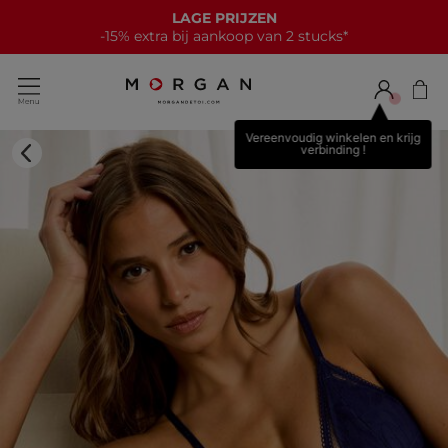
LAGE PRIJZEN
-15% extra bij aankoop van 2 stucks*
Vereenvoudig winkelen en krijg
verbinding !