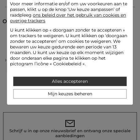
Categorie :
Slipjes en kousen vrouw
Voor meer informatie en/of om uw voorkeuren aan te
passen, klikt u op de knop ‘Uw keuze aanpassen’ of
Kleur :
Slipjes en kousen vrouw blauw
raadpleeg
ons beleid over het gebruik van cookies en
overige trackers
Ontdek ook
U kunt klikken op «
doorgaan zonder te accepteren
»
om trackers te weigeren. U kunt klikken op ‘doorgaan
Slipjes en kousen
Lingerie
zonder te accepteren’ om cookies te weigeren. We
bewaren uw keuze gedurende een periode van 13
maanden. U kunt uw keuze op elk moment wijzigen
door onderaan elke pagina te klikken op het
Home
Kleding Vrouw
Lingerie Vrouw
pictogram l’icône « Cookiebeleid ».
Slipjes En Kousen Vrouw
Zachte Beha Marineblauw Vrouw
Alles accepteren
Mijn keuzes beheren
Schrijf u in op onze nieuwsbrief en ontvang onze speciale
aanbiedingen