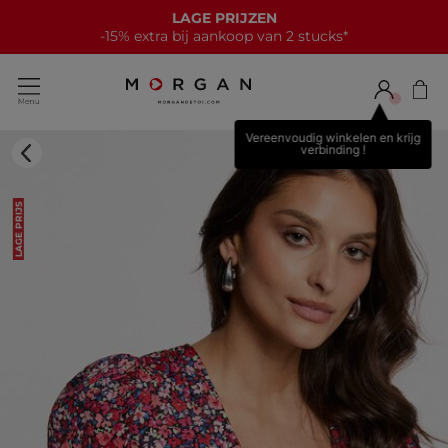
LAGE PRIJZEN
-15% extra bij aankoop van 2 stucks*
Vereenvoudig winkelen en krijg
verbinding !
LAGE PRIJS