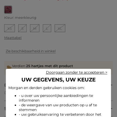
geselecteerd
Kleur:
meerkleurig
XS
S
M
L
XL
Maattabel
Zie beschikbaarheid in winkel
Verdien
25 hartjes met dit product
Log in of registreer
Doorgaan zonder te accepteren >
UW GEGEVENS, UW KEUZE
Beschrijving
Morgan en derden gebruiken cookies om:
Dit getailleerde T-shirt viert vrouwelijkheid met een delicate
- u over uw persoonlijke aanbiedingen te
en moderne print. De subtiel geplaatste plooien zorgen voor
informeren
een verfijnde touch die de rondingen elegant accentueert. De
- de weergave van uw producten op u af te
aansluitende pasvorm benadrukt de vormen en biedt een
Samenstelling & onderhoud
verfijnde en eigentijdse uitstraling.
stemmen
- uw gebruikservaring te verbeteren door het