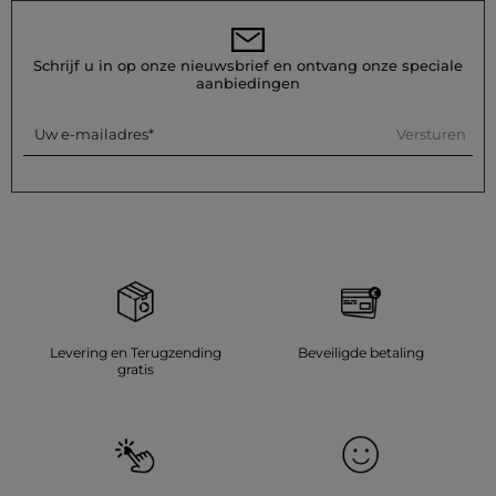
een droogtrommel worden sterk afgeraden. Voor het strijken:
strijk op lage temperatuur (maximaal 110°) zonder stoom te
gebruiken, wat sterk wordt afgeraden.
Schrijf u in op onze nieuwsbrief en ontvang onze speciale
Referentie: 32536311065150900 261-DJARDI
aanbiedingen
Categorie :
T-shirts korte mouwen vrouw
Kleur :
T-shirts korte mouwen vrouw meerkleurig
Versturen
Uw e-mailadres
Levering en Terugzending
Beveiligde betaling
gratis