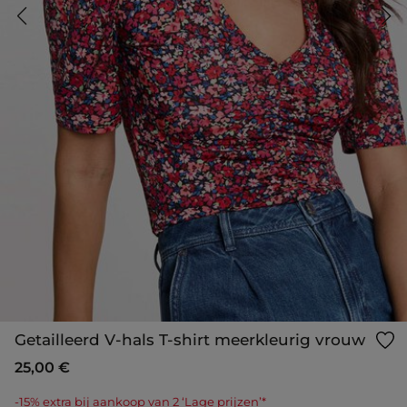
Getailleerd V-hals T-shirt meerkleurig vrouw
25,00 €
-15% extra bij aankoop van 2 ‘Lage prijzen’*