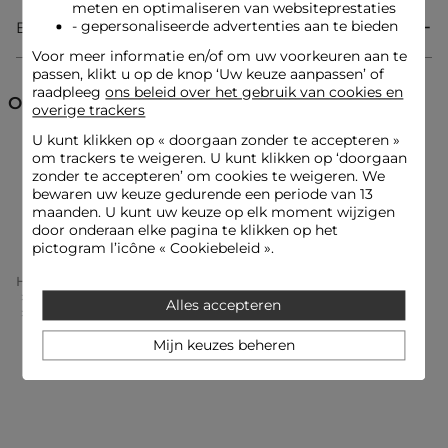
meten en optimaliseren van websiteprestaties
- gepersonaliseerde advertenties aan te bieden
Bezorging & Retourzending
Getailleerde pasvorm
V-hals
Voor meer informatie en/of om uw voorkeuren aan te
Korte mouwen
passen, klikt u op de knop ‘Uw keuze aanpassen’ of
Plooi
raadpleeg
ons beleid over het gebruik van cookies en
Print
Ontdek ook
overige trackers
U kunt klikken op «
doorgaan zonder te accepteren
»
T-shirts korte mouwen
Tops en T-shirts
om trackers te weigeren. U kunt klikken op ‘doorgaan
Look ideeën
zonder te accepteren’ om cookies te weigeren. We
Het geplooide T-shirt met print combineert perfect met een
bewaren uw keuze gedurende een periode van 13
high-waisted jeans en textuur sandalen voor een vrouwelijke
T-shirts met print
en moderne look.
maanden. U kunt uw keuze op elk moment wijzigen
door onderaan elke pagina te klikken op het
pictogram l’icône « Cookiebeleid ».
Dit getailleerde T-shirt kan gedragen worden met een
Home
Kleding Vrouw
Tops En T-Shirts Vrouw
vloeiende rok en een gestructureerde tas, ideaal om uw
T-Shirts Korte Mouwen Femme
Alles accepteren
zelfvertrouwen te tonen.
Getailleerd V-Hals T-Shirt Meerkleurig Vrouw
Mijn keuzes beheren
Onderhoudsadvies
Was uw top op 30°C in een fijnwasprogramma om de kwaliteit
van het breisel te behouden. Droogkuis en het gebruik van