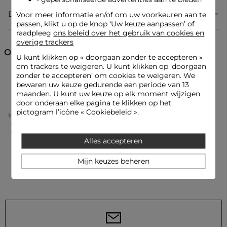
Bezorging & Retourzending
Voor meer informatie en/of om uw voorkeuren aan te
passen, klikt u op de knop ‘Uw keuze aanpassen’ of
Korte jurk
raadpleeg
ons beleid over het gebruik van cookies en
Vloeiende snit
overige trackers
Uitlopend
V-hals
Ontdek ook
U kunt klikken op «
doorgaan zonder te accepteren
»
Korte mouwen
om trackers te weigeren. U kunt klikken op ‘doorgaan
Met ceintuur
Ritssluiting
zonder te accepteren’ om cookies te weigeren. We
Rechte jurken
Jurken
Korte jurken
Tweed
bewaren uw keuze gedurende een periode van 13
maanden. U kunt uw keuze op elk moment wijzigen
door onderaan elke pagina te klikken op het
pictogram l’icône « Cookiebeleid ».
Home
Kleding Vrouw
Jurken Vrouw
Look ideeën
Rechte Jurken Vrouw
De vloeiende jurk en ceintuur combineren perfect met
Korte Jurk Met Riem Pastel Geel Vrouw
elegante oorbellen en pumps met hakken voor een
zelfverzekerde vrouwelijke uitstraling.
Alles accepteren
Mijn keuzes beheren
Dit tweed stuk kan worden gedragen met een
gestructureerde trenchcoat, een verfijnde schoudertas en
moderne enkellaarsjes voor een gedurfde look.
Onderhoudsadvies