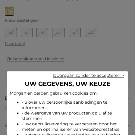
geselecteerd
Kleur:
pastel geel
34
36
38
40
42
44
Maattabel
Zie beschikbaarheid in winkel
Doorgaan zonder te accepteren >
Verdien
59 hartjes met dit product
Log in of registreer
UW GEGEVENS, UW KEUZE
Morgan en derden gebruiken cookies om:
Beschrijving
- u over uw persoonlijke aanbiedingen te
Deze korte en uitlopende jurk belichaamt een moderne
informeren
vrouwelijkheid met zijn elegante tweed. De ceintuur
- de weergave van uw producten op u af te
accentueert de taille en creëert een verfijnd en gestructureerd
stemmen
effect. De vloeiende snit benadrukt op een lichte manier het
- uw gebruikservaring te verbeteren door het
Samenstelling & onderhoud
bovenlichaam. Een ritssluiting maakt dit trendy stuk stijlvol
meten en optimaliseren van websiteprestaties
af.
- gepersonaliseerde advertenties aan te bieden