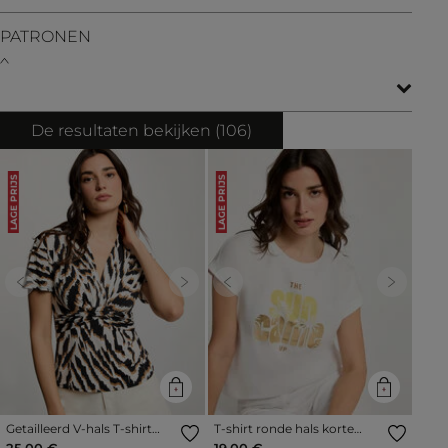
PATRONEN
De resultaten bekijken (
106
)
LAGE PRIJS
LAGE PRIJS
Previous
Next
Previous
Next
Getailleerd V-hals T-shirt
T-shirt ronde hals korte
meerkleurig vrouw
mouwen helder wit vrouw
25,00 €
19,00 €