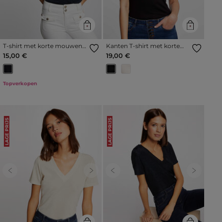
T-shirt met korte mouwen
Kanten T-shirt met korte
marineblauw vrouw
mouwen zwart vrouw
15,00 €
19,00 €
Topverkopen
LAGE PRIJS
LAGE PRIJS
Previous
Next
Previous
Next