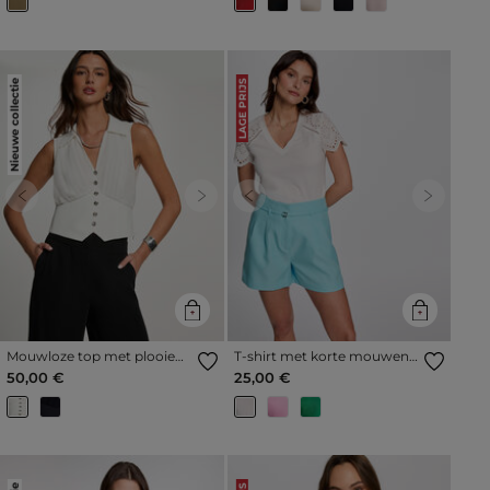
Nieuwe collectie
LAGE PRIJS
Previous
Next
Previous
Next
Mouwloze top met plooien
T-shirt met korte mouwen
helder wit vrouw
helder wit vrouw
50,00 €
25,00 €