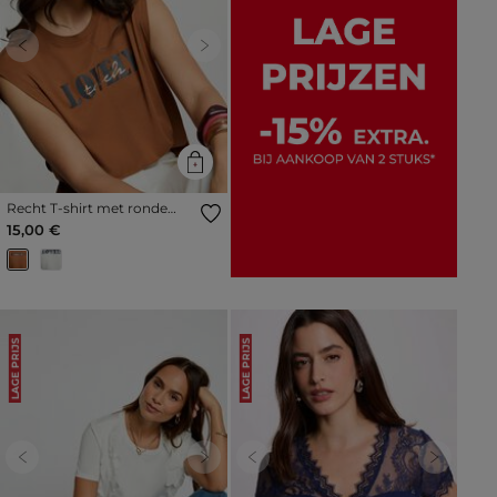
Previous
Next
Recht T-shirt met ronde
hals camel vrouw
15,00 €
LAGE PRIJS
LAGE PRIJS
Previous
Next
Previous
Next