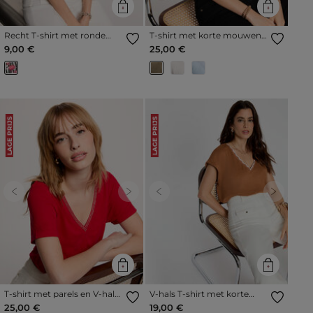
Recht T-shirt met ronde
T-shirt met korte mouwen
hals helder wit vrouw
brons vrouw
9,00 €
25,00 €
LAGE PRIJS
LAGE PRIJS
Previous
Next
Previous
Next
T-shirt met parels en V-hals
V-hals T-shirt met korte
rood vrouw
mouwen camel vrouw
25,00 €
19,00 €