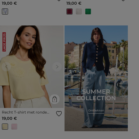
hals helder wit vrouw
mouwen pruim vrouw
19,00 €
19,00 €
LAGE PRIJS
Previous
Next
Recht T-shirt met ronde
hals pastel geel vrouw
19,00 €