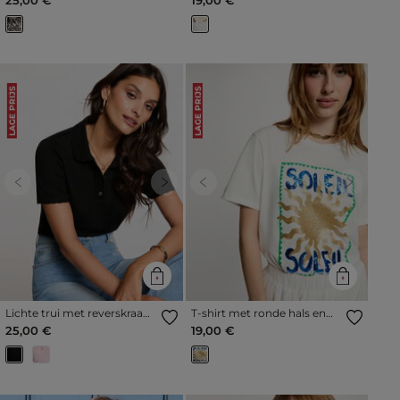
LAGE PRIJS
LAGE PRIJS
Previous
Next
Previous
Next
Lichte trui met reverskraag
T-shirt met ronde hals en
zwart vrouw
print helder wit vrouw
25,00 €
19,00 €