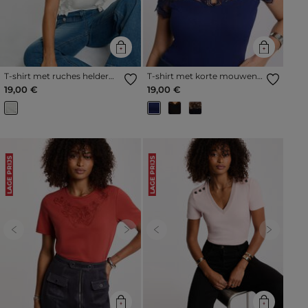
T-shirt met ruches helder
T-shirt met korte mouwen
wit vrouw
van kant marineblauw
19,00 €
19,00 €
vrouw
LAGE PRIJS
LAGE PRIJS
Previous
Next
Previous
Next