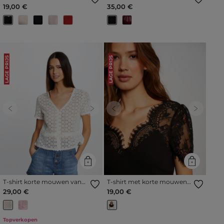
en V-hals zwart vrouw
mouwen zwart vrouw
19,00 €
35,00 €
LAGE PRIJS
LAGE PRIJS
Previous
Next
Previous
Next
T-shirt korte mouwen van
T-shirt met korte mouwen
kant ivoor vrouw
en kant zwart vrouw
29,00 €
19,00 €
Topverkopen