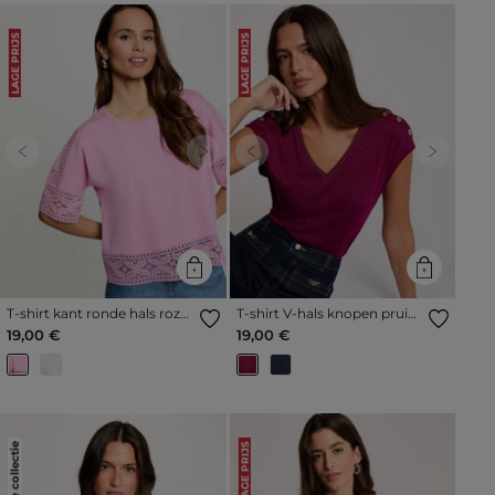
LAGE PRIJS
LAGE PRIJS
Previous
Next
Previous
Next
T-shirt kant ronde hals roze
T-shirt V-hals knopen pruim
vrouw
vrouw
19,00 €
19,00 €
Nieuwe collectie
LAGE PRIJS