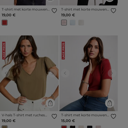
T-shirt met korte mouwen
T-shirt met korte mouwen
donker oranje vrouw
lichtroze vrouw
19,00 €
19,00 €
LAGE PRIJS
LAGE PRIJS
Previous
Next
Previous
Next
V-hals T-shirt met ruches
T-shirt met korte mouwen
brons vrouw
en V-hals donker oranje
19,00 €
15,00 €
vrouw