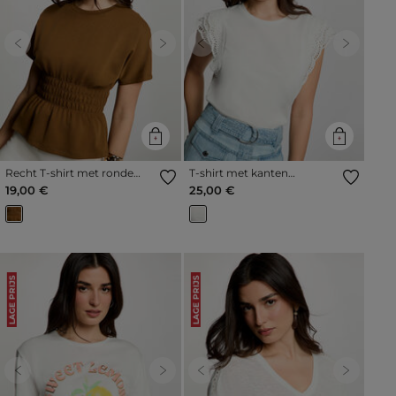
Previous
Next
Previous
Next
Recht T-shirt met ronde
T-shirt met kanten
hals camel vrouw
mouwen helder wit vrouw
19,00 €
25,00 €
LAGE PRIJS
LAGE PRIJS
Previous
Next
Previous
Next