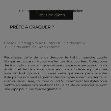
U hebt
48
van de
106
artikelen bekeken
Meer bekijken
PRÊTE À CRAQUER ?
Home
Kleding Vrouw
Tops En T-Shirts Vrouw
T-Shirts Korte Mouwen Femme
Pièce essentielle de la garde-robe, le t-shirt manche courte
Morgan est votre allié pour vos tenues du quotidien. Optez pour
des inscriptions romantiques et une coupe ajustée pour un look
féminin et tendance ou choisissez nos modèles sophistiqués
pour un look glamour. Trouvez celui qui saura parfaire votre
style parmi nos hauts agrémentés d’empiècement en dentelle,
avec ou sans liseré, col rond ou col V. Jouez avec les styles pour
mettre en valeur vos pantalons taille haute ou associez le avec
une jupe pour une touche glamour.