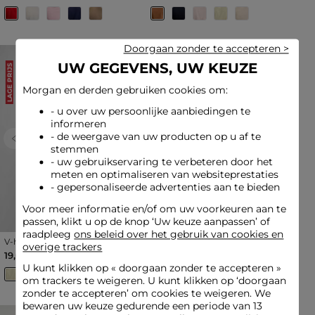
Doorgaan zonder te accepteren >
UW GEGEVENS, UW KEUZE
Nieuwe collectie
LAGE PRIJS
Morgan en derden gebruiken cookies om:
- u over uw persoonlijke aanbiedingen te
informeren
- de weergave van uw producten op u af te
Previous
Next
Previous
Next
stemmen
- uw gebruikservaring te verbeteren door het
meten en optimaliseren van websiteprestaties
- gepersonaliseerde advertenties aan te bieden
Voor meer informatie en/of om uw voorkeuren aan te
passen, klikt u op de knop ‘Uw keuze aanpassen’ of
raadpleeg
ons beleid over het gebruik van cookies en
V-hals T-shirt met korte
Getailleerd V-hals T-shirt
overige trackers
mouwen pastel geel vrouw
ivoor vrouw
19,00 €
25,00 €
U kunt klikken op «
doorgaan zonder te accepteren
»
om trackers te weigeren. U kunt klikken op ‘doorgaan
zonder te accepteren’ om cookies te weigeren. We
bewaren uw keuze gedurende een periode van 13