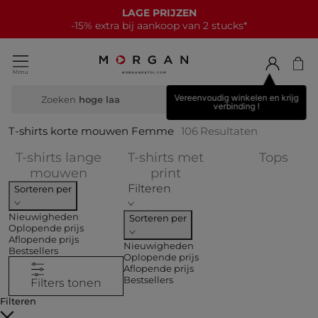
NIEUWE COLLECTIE
15€ korting bij elke aankoop van 70€*
Vereenvoudig winkelen en krijg
Zoeken
breiwer
verbinding !
T-shirts korte mouwen Femme
106
Resultaten
Verf
T-shirts lange
T-shirts met
Tops
Verfijnen op COLLECTIES: T-shirts
Verfijnen op COLLECTI
mouwen
print
Filteren
Sorteren per
Nieuwigheden
Sorteren per
Oplopende prijs
Aflopende prijs
Nieuwigheden
Bestsellers
Oplopende prijs
Aflopende prijs
Bestsellers
Filters tonen
Filteren