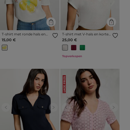
T-shirt met ronde hals en
T-shirt met V-hals en korte
print helder wit vrouw
mouwen helder wit vrouw
15,00 €
25,00 €
Topverkopen
LAGE PRIJS
Previous
Next
Previous
Next