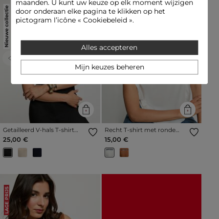
maanden. U kunt uw keuze op elk moment wijzigen
Nieuwe collectie
LAGE PRIJS
door onderaan elke pagina te klikken op het
pictogram l’icône « Cookiebeleid ».
Alles accepteren
Previous
Next
Previous
Next
Mijn keuzes beheren
Getailleerd V-hals T-shirt
Recht T-shirt met ronde
zwart vrouw
hals helder wit vrouw
25,00 €
15,00 €
LAGE PRIJS