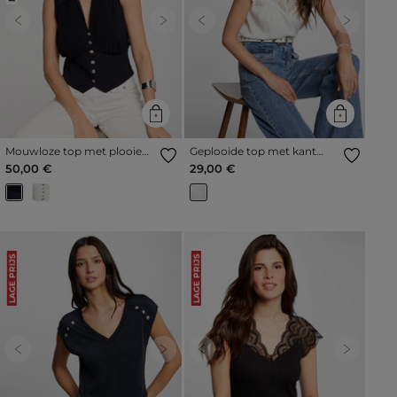
Previous
Next
Previous
Next
Mouwloze top met plooien
Geplooide top met kant
marineblauw vrouw
ivoor vrouw
50,00 €
29,00 €
LAGE PRIJS
LAGE PRIJS
Previous
Next
Previous
Next