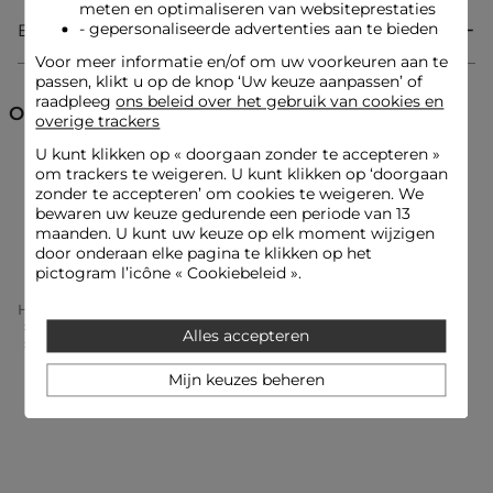
onweerstaanbaar vrouwelijke stijl.
meten en optimaliseren van websiteprestaties
- gepersonaliseerde advertenties aan te bieden
Bezorging & Retourzending
Voor meer informatie en/of om uw voorkeuren aan te
Lange jurk
passen, klikt u op de knop ‘Uw keuze aanpassen’ of
Rechte vorm
raadpleeg
ons beleid over het gebruik van cookies en
V-hals
Ontdek ook
overige trackers
Korte mouwen
Split
U kunt klikken op «
doorgaan zonder te accepteren
»
Lange jurken
Feestjurken
Rechte jurken
om trackers te weigeren. U kunt klikken op ‘doorgaan
zonder te accepteren’ om cookies te weigeren. We
bewaren uw keuze gedurende een periode van 13
Look ideeën
Jurken
Jurken met print
De vloeiende en gesplitte jurk wordt gecombineerd met
maanden. U kunt uw keuze op elk moment wijzigen
sandalen met hakken voor een vrouwelijke en verfijnde
door onderaan elke pagina te klikken op het
uitstraling.
pictogram l’icône « Cookiebeleid ».
Home
Kleding Vrouw
Jurken Vrouw
Lange Jurken Femme
Alles accepteren
Dit lange rechte stuk wordt gedragen met een korte
Lange, Vloeiende Jurk Meerkleurig Vrouw
gestructureerde jas, wat een gedurfd contrast creëert dat het
silhouet benadrukt.
Mijn keuzes beheren
Onderhoudsadvies