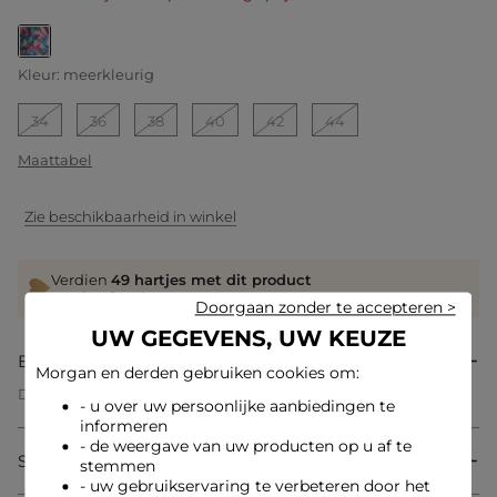
geselecteerd
Kleur:
meerkleurig
34
36
38
40
42
44
Maattabel
Zie beschikbaarheid in winkel
Verdien
49 hartjes met dit product
Log in of registreer
Doorgaan zonder te accepteren >
UW GEGEVENS, UW KEUZE
Beschrijving
Morgan en derden gebruiken cookies om:
Deze lange en rechte jurk belichaamt een moderne
- u over uw persoonlijke aanbiedingen te
vrouwelijkheid dankzij de snit die een verfijnd silhouet
informeren
creëert. De volantdetails aan de mouwen geven een
- de weergave van uw producten op u af te
geraffineerde elegantie, terwijl een subtiele split precies de
Samenstelling & onderhoud
juiste hoeveelheid sensualiteit onthult. De vloeiende
stemmen
uitstraling zorgt voor lichtheid en elegantie voor een
- uw gebruikservaring te verbeteren door het